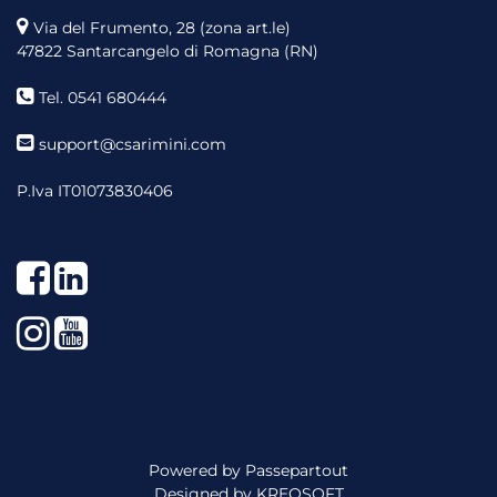
Via del Frumento, 28 (zona art.le)
47822 Santarcangelo di Romagna (RN)
Tel. 0541 680444
support@csarimini.com
P.Iva IT01073830406
Facebook
LinkedIn
Instagram
YouTube
Powered by
Passepartout
Designed by
KREOSOFT