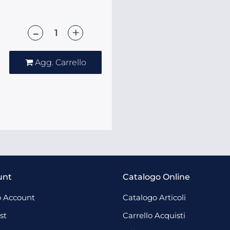
Quantità
Agg. Carrello
unt
Catalogo Online
 Account
Catalogo Articoli
st
Carrello Acquisti