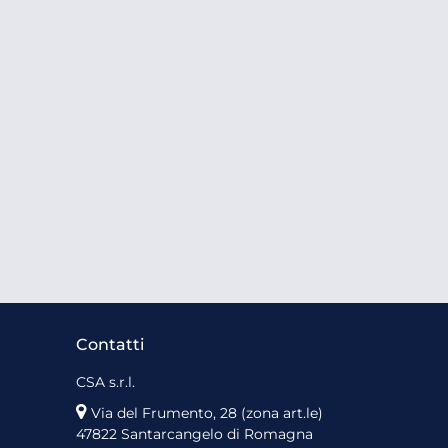
Contatti
CSA s.r.l.
Via del Frumento, 28 (zona art.le)
47822 Santarcangelo di Romagna