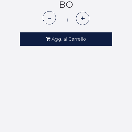
BO
Quantità
Agg. al Carrello