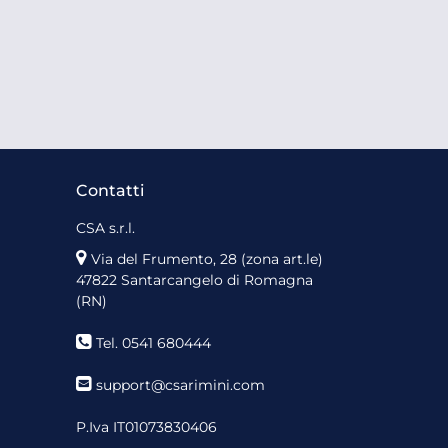
Contatti
CSA s.r.l.
Via del Frumento, 28 (zona art.le)
47822 Santarcangelo di Romagna
(RN)
Tel. 0541 680444
support@csarimini.com
P.Iva IT01073830406