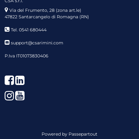
CSA s.r.l.
Via del Frumento, 28 (zona art.le)
47822 Santarcangelo di Romagna (RN)
Tel. 0541 680444
support@csarimini.com
P.Iva IT01073830406
Facebook
LinkedIn
Instagram
YouTube
Powered by
Passepartout