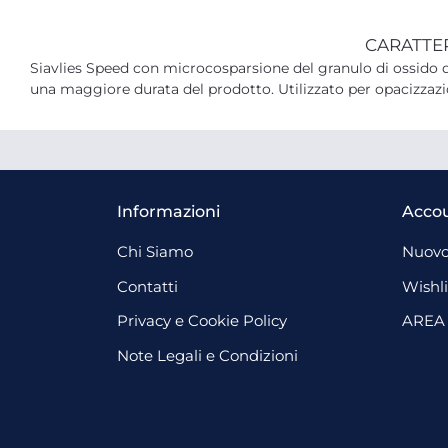
CARATTE
Siavlies Speed con microcosparsione del granulo di ossido 
una maggiore durata del prodotto. Utilizzato per opacizzazi
Informazioni
Acco
Chi Siamo
Nuovo
Contatti
Wishli
Privacy e Cookie Policy
AREA
Note Legali e Condizioni