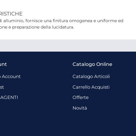
RISTICHE
di alluminio, fornisce una finitura omogenea e uniforme ed
one e preparazione della lucidatura.
unt
Catalogo Online
 Account
Catalogo Articoli
st
Carrello Acquisti
 AGENTI
Offerte
Novità