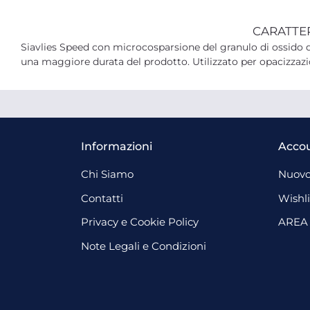
CARATTE
Siavlies Speed con microcosparsione del granulo di ossido 
una maggiore durata del prodotto. Utilizzato per opacizzazi
Informazioni
Acco
Chi Siamo
Nuovo
Contatti
Wishli
Privacy e Cookie Policy
AREA
Note Legali e Condizioni