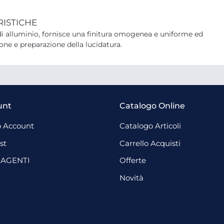
RISTICHE
di alluminio, fornisce una finitura omogenea e uniforme ed
one e preparazione della lucidatura.
unt
Catalogo Online
 Account
Catalogo Articoli
st
Carrello Acquisti
 AGENTI
Offerte
Novità