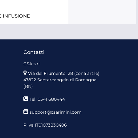
E INFUSIONE
Contatti
CSA s.r.l.
Via del Frumento, 28 (zona art.le)
47822 Santarcangelo di Romagna
(RN)
Tel. 0541 680444
support@csarimini.com
P.Iva IT01073830406