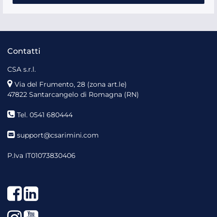
Contatti
CSA s.r.l.
Via del Frumento, 28 (zona art.le)
47822 Santarcangelo di Romagna (RN)
Tel. 0541 680444
support@csarimini.com
P.Iva IT01073830406
Facebook
LinkedIn
Instagram
YouTube