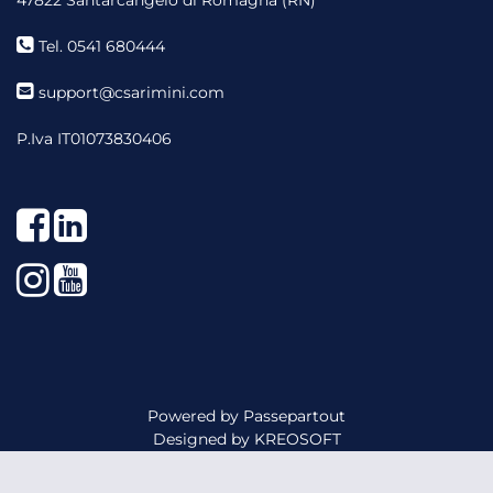
47822 Santarcangelo di Romagna (RN)
Tel. 0541 680444
support@csarimini.com
P.Iva IT01073830406
Facebook
LinkedIn
Instagram
YouTube
Powered by
Passepartout
Designed by
KREOSOFT