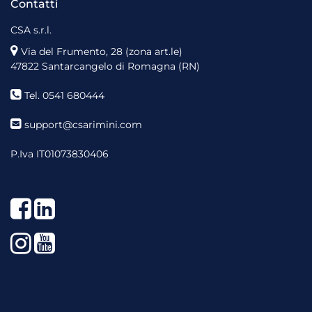
Contatti
CSA s.r.l.
Via del Frumento, 28 (zona art.le)
47822 Santarcangelo di Romagna (RN)
Tel. 0541 680444
support@csarimini.com
P.Iva IT01073830406
Facebook
LinkedIn
Instagram
YouTube