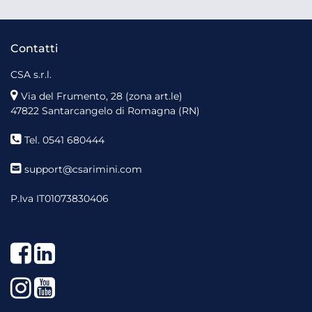
Contatti
CSA s.r.l.
Via del Frumento, 28 (zona art.le)
47822 Santarcangelo di Romagna (RN)
Tel. 0541 680444
support@csarimini.com
P.Iva IT01073830406
Facebook
LinkedIn
Instagram
YouTube