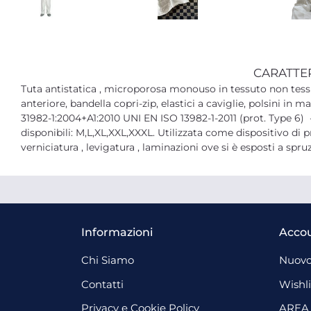
CARATTE
Tuta antistatica , microporosa monouso in tessuto non tess
anteriore, bandella copri-zip, elastici a caviglie, polsini in m
31982-1:2004+A1:2010 UNI EN ISO 13982-1-2011 (prot. Type 6)
disponibili: M,L,XL,XXL,XXXL. Utilizzata come dispositivo di p
verniciatura , levigatura , laminazioni ove si è esposti a spruz
Informazioni
Acco
Chi Siamo
Nuovo
Contatti
Wishli
Privacy e Cookie Policy
AREA