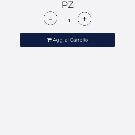
PZ
Quantità
Agg. al Carrello