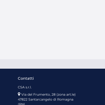
Contatti
CSA s.r.l.
Via del Frumento, 28 (zona art.le)
47822 Santarcangelo di Romagna
(RN)