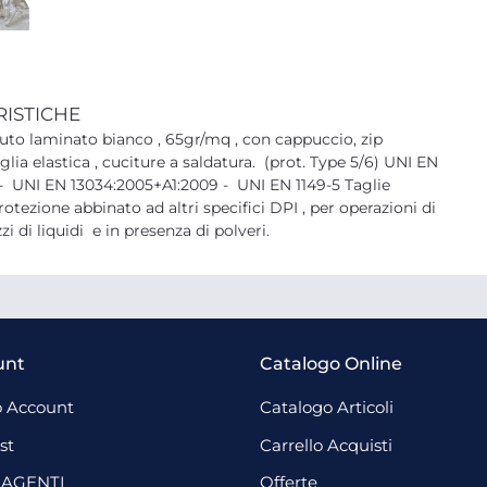
RISTICHE
uto laminato bianco , 65gr/mq , con cappuccio, zip
aglia elastica , cuciture a saldatura. (prot. Type 5/6) UNI EN
 - UNI EN 13034:2005+A1:2009 - UNI EN 1149-5 Taglie
rotezione abbinato ad altri specifici DPI , per operazioni di
zi di liquidi e in presenza di polveri.
unt
Catalogo Online
 Account
Catalogo Articoli
st
Carrello Acquisti
 AGENTI
Offerte