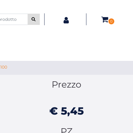
0
.100
Prezzo
€ 5,45
PZ