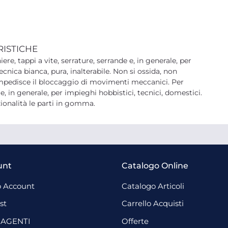
RISTICHE
ere, tappi a vite, serrature, serrande e, in generale, per
ecnica bianca, pura, inalterabile. Non si ossida, non
 impedisce il bloccaggio di movimenti meccanici. Per
 e, in generale, per impieghi hobbistici, tecnici, domestici.
ionalità le parti in gomma.
unt
Catalogo Online
 Account
Catalogo Articoli
st
Carrello Acquisti
 AGENTI
Offerte