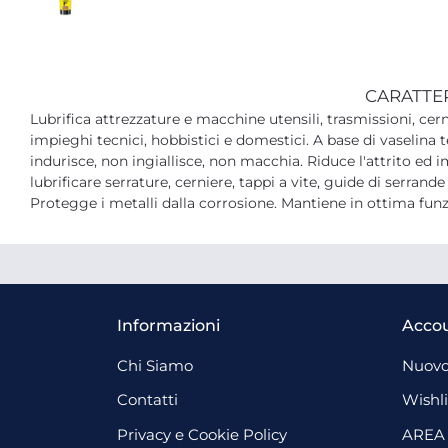
CARATTE
Lubrifica attrezzature e macchine utensili, trasmissioni, cerni
impieghi tecnici, hobbistici e domestici. A base di vaselina t
indurisce, non ingiallisce, non macchia. Riduce l'attrito ed
lubrificare serrature, cerniere, tappi a vite, guide di serrande
Protegge i metalli dalla corrosione. Mantiene in ottima funz
Informazioni
Acco
Chi Siamo
Nuovo
Contatti
Wishli
Privacy e Cookie Policy
AREA