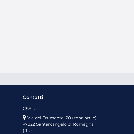
Contatti
CSA s.r.l.
Via del Frumento, 28 (zona art.le)
47822 Santarcangelo di Romagna
(RN)