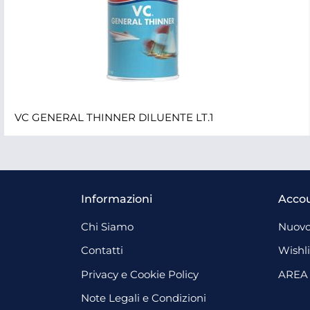
VC GENERAL THINNER DILUENTE LT.1
Informazioni
Acco
Chi Siamo
Nuovo
Contatti
Wishli
Privacy e Cookie Policy
AREA
Note Legali e Condizioni