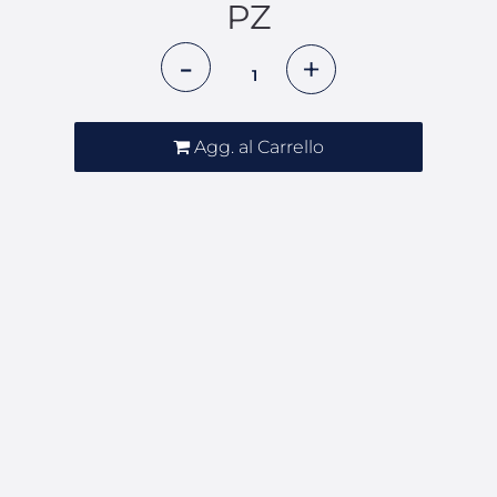
PZ
Quantità
Agg. al Carrello