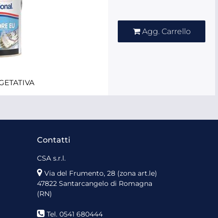
Quantità
Agg. Carrello
GETATIVA
Contatti
CSA s.r.l.
Via del Frumento, 28 (zona art.le)
47822 Santarcangelo di Romagna
(RN)
Tel. 0541 680444