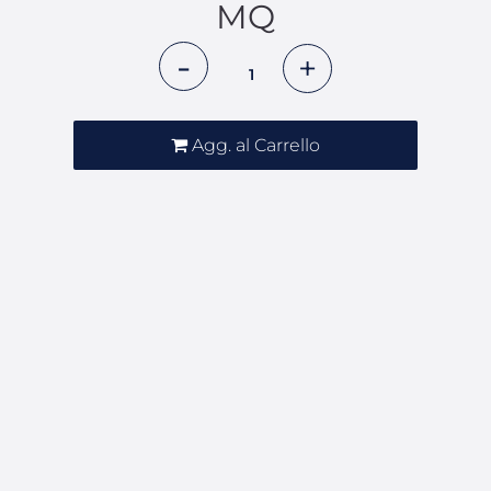
MQ
Quantità
Agg. al Carrello