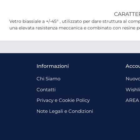
CARATTE
Vetro biassiale a +/-45° , utilizzato per dare struttura al co
una elevata resistenza meccanica e combinato con resine poli
Informazioni
Acco
Chi Siamo
Nuovo
Contatti
Wishli
Privacy e Cookie Policy
AREA
Note Legali e Condizioni