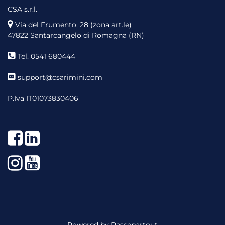
CSA s.r.l.
Via del Frumento, 28 (zona art.le)
47822 Santarcangelo di Romagna (RN)
Tel. 0541 680444
support@csarimini.com
P.Iva IT01073830406
Facebook
LinkedIn
Instagram
YouTube