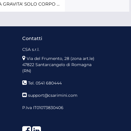
PISTOLA IWATA AZ3HTE2 A GRAVITA' SOLO CORPO +TAZZA
Contatti
CSA s.r.l.
Via del Frumento, 28 (zona art.le)
47822 Santarcangelo di Romagna
(RN)
Tel. 0541 680444
support@csarimini.com
P.Iva IT01073830406
Facebook
LinkedIn